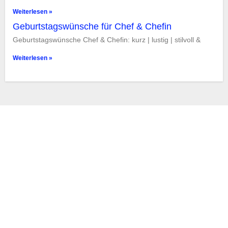
Weiterlesen »
Geburtstagswünsche für Chef & Chefin
Geburtstagswünsche Chef & Chefin: kurz | lustig | stilvoll &
Weiterlesen »
Glückwünsche
Impressum
Datenschutz
(Diese Website wird momentan überarbeitet.)